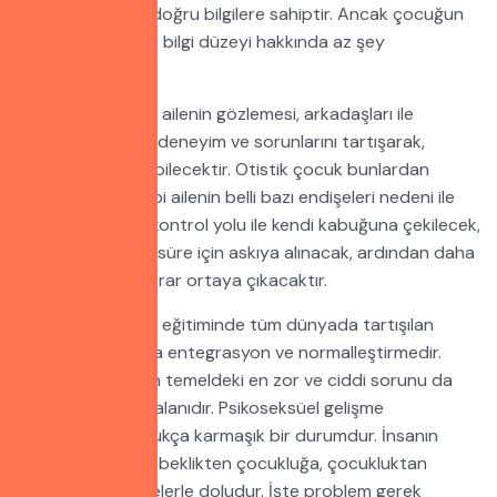
düzeyi hakkında doğru bilgilere sahiptir. Ancak çocuğun
cinsel konulardaki bilgi düzeyi hakkında az şey
söylenebilir.
Normal çocuk TV, ailenin gözlemesi, arkadaşları ile
konuşarak, cinsel deneyim ve sorunlarını tartışarak,
okuyarak öğrenebilecektir. Otistik çocuk bunlardan
yoksun olduğu gibi ailenin belli bazı endişeleri nedeni ile
daha fazla baskı kontrol yolu ile kendi kabuğuna çekilecek,
sorun sadece bir süre için askıya alınacak, ardından daha
şiddetlenerek tekrar ortaya çıkacaktır.
Otistik çocukların eğitiminde tüm dünyada tartışılan
önemli bir konu da entegrasyon ve normalleştirmedir.
Normalleştirmenin temeldeki en zor ve ciddi sorunu da
seksüel davranış alanıdır. Psikoseksüel gelişme
tanımlanması oldukça karmaşık bir durumdur. İnsanın
gelişme süreci, bebeklikten çocukluğa, çocukluktan
yetişkinliğe tehlikelerle doludur. İşte problem gerek