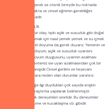
normal çocukta, gerek se otistik bireyde bu noktada
iyice ortaya çıkmakta ve cinsel eğitimin gerekliliğini
kaçınılmaz kılmaktadır.
OTİZM VE CİNSELLİK
Cinsellik biyolojik bir olay, tıpkı açlık ve susuzluk gibi doğal
bir dürtüdür. Yaşamak için nasıl yemek yemek ve su içmek
zorundaysak cinsel doyuma da gerek duyarız. Yemenin ve
içmenin yarattığı doyum, açlık ve susuzluk uyarısını
giderdiği içindir. Doyum duygusunu, uyarının azalması
yaratır. Cinsel aktivitemiz ise uyarı azalmasından çok bir
uyarı arama davranışıdır.Cinsel gerilimi ve heyecanı
ararız,cinsel uyarılara neden olan durumlar yaratırız.
Otistklerin cinselliğe ilgi duydukları çok sayıda erişkin
otistik üzerinde araştırma yapılarak belirlenmiştir.
Otistiklerin cinsellik deneyimleri sınırlıdır. Bu deneyimler
mastürbasyon, öpme ve kucaklaşma v.b. gibidir.