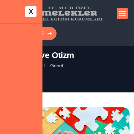
X
0552 156 50 55
Cinsellik ve Otizm
13 Nisan 2021
Genel