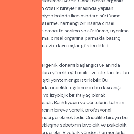
durumlarının giderilebilmesi vardır. Genel olarak ergenlik
dönemini yaşayan otistik bireyler arasında yapılan
gözlemlerde ereksiyon halinde iken mindere sürtünme,
cinsel organını gösterme, herhengi bir insana cinsel
duygularını tatmin amacı ile sarılma ve sürtünme, uyarılma
anında kendini sıkma, cinsel organına parmakla basınç
uygulama, soyunma vb. davranışlar gösterdikleri
görülmüştür.
Otistik Bireylerin ergenlik dönemi başlangıcı ve anında
yaşadığı bu sıkıntılara yönelik eğitimciler ve aile tarafından
duruma uygun çeşitli yöntemler geliştirilebilir. Bu
yöntemlerin başında öncelikle eğitimcinin bu davranışı
tamamen, normal ve fizyolojik bir ihtiyaç olarak
değerlendirebilmesidir. Bu ihtiyacın ve dürtülerin tatmini
noktasında eğitimcinin bireye yönelik profesyonel
yöntemleri öğretmesi gerekmektedir. Öncelikle bireyin bu
davranışının gerçekleşme sebebinin biyolojik ve psikolojik
açıdan ele alınması gerekir. Biyolojik yönden hormonlarla