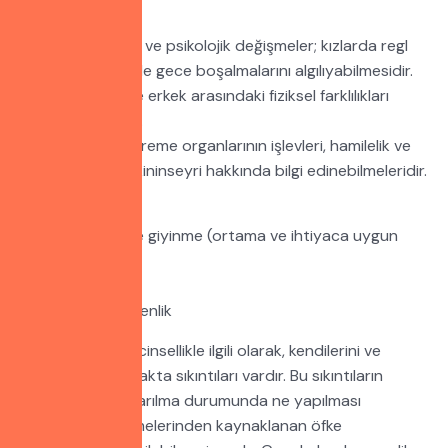
yapılabilir.
• Bireydeki fiziksel ve psikolojik değişmeler; kızlarda regl
dönemi, erkeklerde gece boşalmalarını algılıyabilmesidir.
• Yetişkin kadın ve erkek arasındaki fiziksel farklılıkları
kavrayabilmesidir.
• Erkek ve kadın üreme organlarının işlevleri, hamilelik ve
doğum, cinsel ilişkininseyri hakkında bilgi edinebilmeleridir.
3. Sosyal Yön
• Mevsimlere göre giyinme (ortama ve ihtiyaca uygun
giyinme)
• Hijyenik bakım
• Ev içi ve dışı güvenlik
Otistik bireylerin cinsellikle ilgili olarak, kendilerini ve
başkalarını anlamakta sıkıntıları vardır. Bu sıkıntıların
özünde cinsel uyarılma durumunda ne yapılması
gerektiğini bilmemelerinden kaynaklanan öfke