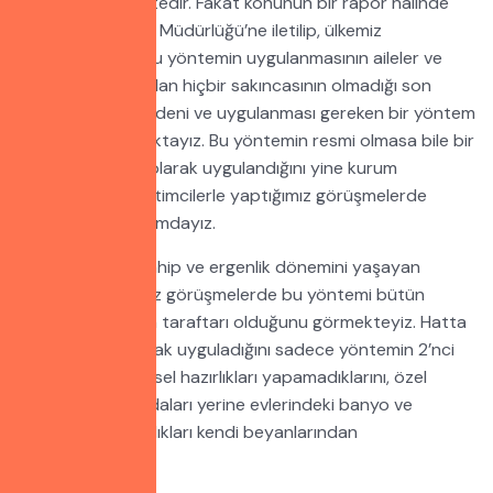
olmadığını bilmektedir. Fakat konunun bir rapor halinde
Özel Eğitim Genel Müdürlüğü’ne iletilip, ülkemiz
normlarında da bu yöntemin uygulanmasının aileler ve
eğitimciler açısından hiçbir sakıncasının olmadığı son
derece insani, medeni ve uygulanması gereken bir yöntem
olduğuna inanmaktayız. Bu yöntemin resmi olmasa bile bir
çok kurumda fiili olarak uygulandığını yine kurum
yöneticileri ve eğitimcilerle yaptığımız görüşmelerde
tespit etmiş durumdayız.
Otistik çocuğa sahip ve ergenlik dönemini yaşayan
ailelerle yaptığımız görüşmelerde bu yöntemi bütün
ailelerin uygulama taraftarı olduğunu görmekteyiz. Hatta
bazılarının fiili olarak uyguladığını sadece yöntemin 2’nci
aşaması olan fiziksel hazırlıkları yapamadıklarını, özel
mastürbasyon odaları yerine evlerindeki banyo ve
tuvaletleri kullandıkları kendi beyanlarından
anlaşılmaktadır.