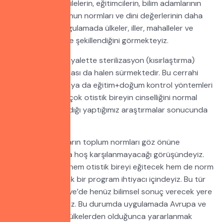
benimsenmiştir. Ailelerin, eğitimcilerin, bilim adamlarının
yaşadıkları toplumun normları ve dini değerlerinin daha
baskın geldiği, uygulamada ülkeler, iller, mahalleler ve
hatta ailelere göre şekillendiğini görmekteyiz.
ABD’de pek çok eyalette sterilizasyon (kısırlaştırma)
yaygındır. Tartışması da halen sürmektedir. Bu cerrahi
müdahele+eğitim ya da eğitim+doğum kontrol yöntemleri
uygulanarak pek çok otistik bireyin cinselliğini normal
bireyler gibi yaşadığı yaptığımız araştırmalar sonucunda
ortaya çıkmıştır.
Bu tür uygulamaların toplum normları göz önüne
alındığında çok da hoş karşılanmayacağı görüşündeyiz.
Bununla beraber hem otistik bireyi eğitecek hem de norm
dışına taşmayacak bir program ihtiyacı içindeyiz. Bu tür
çalışmaların Türkiye’de henüz bilimsel sonuç verecek yere
geldiği söylenemez. Bu durumda uygulamada Avrupa ve
ABD gibi gelişmiş ülkelerden olduğunca yararlanmak