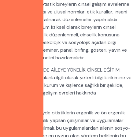
Kurumsal olarak otistik bireylerin cinsel gelişim evrelerine
yönelik uluslararası ve ulusal normlar, etik kurallar, insani
yaklaşımlar temel alınarak düzenlemeler yapılmalıdır.
Bu kapsamda kurum fiziksel olarak bireylerin cinsel
ihtiyaçlarına yönelik düzenlenmeli, cinsellik konusuna
yönelik biyolojik, psikolojik ve sosyolojik açıdan bilgi
birikimine dayalı seminer, panel, brifing, gösteri, yayın ve
broşürlerle personelini hazırlamalıdır.
OTİSTİK BİREYLERDE AİLEYE YÖNELİK CİNSEL EĞİTİM:
Öncelikle aile, bu alanla ilgili olarak yeterli bilgi birikimine ve
deneyimine sahip kurum ve kişilerce sağlıklı bir şekilde,
otistiklerin cinsel gelişim evreleri hakkında
bilgilendirilmelidir.
Uluslararası düzeyde otistiklerin ergenlik ve ön ergenlik
dönemlerine yönelik yapılan çalışmalar ve uygulamalar
hakkında aydınlatılmalı, bu uygulamalardan ailenin sosyo-
ekonomik düzeyine en uygun olan yöntem belirlenip bu