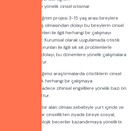
7. Otistik bireylere yönelik cinsel istismar
Otistik çocuklar eğitim projesi 3-15 yaş arası bireylere
yönelik hazırlanmış olmasından dolayı bu bireylerin cinsel
sorunları ve çözümleri ile ilgili herhangi bir çalışmayı
kapsamamaktadır. Kurumsal olarak uygulamada otistik
bireylerin cinsel sorunları ile ilgili sık sık problemlerle
karşılaşıldığından dolayı, bu dönemlere yönelik çalışmalara
ihtiyaç duyulmuştur.
Grup olarak yaptığımız araştırmalarda otistiklerin cinsel
sorunlarına yönelik herhangi bir çalışmaya
rastlanmamıştır. Sadece zihinsel engellilere yönelik bazı ön
çalışmalar mevcuttur.
Otizm henüz yeni bir alan olması sebebiyle yurt içinde ve
dışındaki çalışmalar cinsellikten ziyade bireye sosyal,
akademik ve psikolojik beceriler kazandırmaya yöneliktir.