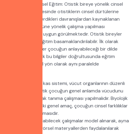
Bireye Yönelik Cinsel Eğitim: Otistik bireye yönelik cinsel
eğitimin şekillenmesinde otistiklerin cinsel dürtülerine
bağlı olarak gösterdikleri davranışlardan kaynaklanan
sorunların çözümüne yönelik çalışma yapılması
komisyonumuzca uygun görülmektedir. Otistik bireyler
için de genel bir eğitim basamaklandırılabilir. İlk olarak
aileler ve eğitimciler çocuğun anlayabileceği bir dilde
basamak basamak bu bilgiler doğrultusunda eğitim
biyolojik ve sosyal yön olarak aynı paralelde
sürdürülmelidir.
5 duyu, iskelet ve kas sistemi, vücut organlarının düzenli
çalışması gibi otistik çocuğun genel anlamda vücudunu
cinsel ağırlıklı olarak tanıma çalışması yapılmalıdır. Biyolojik
yönden tanımadaki genel amaç, çocuğun cinsel farklılıklar
ve ayrılıklarını tanımasıdır.
Buna yönelik yapılabilecek çalışmalar model alınarak, ayna
kullanarak, yazılı görsel materyallerden faydalanılarak