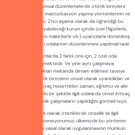
görmekteyiz. Kurumsal düzenlemelerde otistik bireylere
1’nci aşama olarak mastürbasyon yapma yöntemlerinin ve
şeklinin öğretilmesi, 2’nci aşama olarak da öğrendiği bu
yöntemleri uygulayabileceği kurum içinde özel (figürlerle,
resimlerle, karşı cins maketlerle v.b.) uyarıcılarla donatılmış
özel mastübasyon odalarının düzenlenmesi yapılmaktadır.
Bu uygulama kurumlarda 2 farklı cins için, 2 özel oda
şeklinde düzenlenmektedir. Ve yine aynı çalışmaya
ailelerin de yaşadıkları mekanda devam edilmesi tavsiye
edilmektedir. Otistik bireylerin cinsel olarak uyarıldıkları ve
bu konu ile ilgili ihtiyaç hissettikleri zaman, eğitimci ve aile
tarafından kontrollü bir şekilde ilgili odalarda cinsel ihtiyaç
giderilmesine yönelik çalışmaların yapıldığını görmekteyiz.
Bu yöntemlerle ilgili olarak otistiklerde cinsellik ile ilgili
araştırma yapan komisyonumuz, ülkemizde bu yöntemin
kurumsal anlamda yasal olarak uygulanmasının mümkün