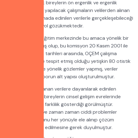
Bu nedenle otistik bireylerin ön ergenlik ve ergenlik
dönemine yönelik yapılacak çalışmaların velilerden alınan
bilgiler ve uygulamada edinilen verilerle gerçekleşebileceği
şu aşamada tek yol gözükmektedir.
Otistik çocuklar eğitim merkezinde bu amaca yönelik bir
komisyon kurulmuş olup, bu komisyon 20 Kasım 2001 ile
25 Temmuz 2002 tarihleri arasında, OÇEM çalışma
grubunun İzmir’de tespit etmiş olduğu yetişkin 80 otistik
bireye ve ailelerine yönelik gözlemler yapmış, veriler
toplanarak bu raporun alt yapısı oluşturulmuştur.
Komisyonda toplanan verilere dayanılarak edinilen
bilgilerden otistik bireylerin cinsel gelişim evrelerinde
normallerden çok farklılık gösterdiği görülmüştür.
Eğitimciye ve aileye zaman zaman ciddi problemler
yarattığı için konunu her yönüyle ele alınıp çözüm
önerilerinin tespit edilmesine gerek duyulmuştur.