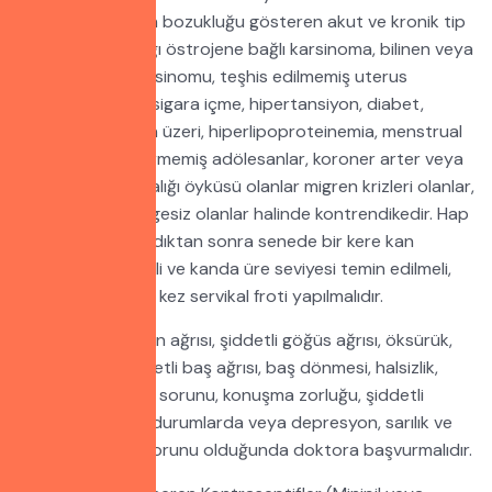
öyküsü; fonksiyon bozukluğu gösteren akut ve kronik tip
karaciğer hastalığı östrojene bağlı karsinoma, bilinen veya
şüpheli meme karsinomu, teşhis edilmemiş uterus
kanamaları, fazla sigara içme, hipertansiyon, diabet,
toksemi, 40 yaşın üzeri, hiperlipoproteinemia, menstrual
siklusu düzene girmemiş adölesanlar, koroner arter veya
iskemik kalp hastalığı öyküsü olanlar migren krizleri olanlar,
ruhsal yapısı dengesiz olanlar halinde kontrendikedir. Hap
kullanmaya başladıktan sonra senede bir kere kan
basıncı, idrar tahlili ve kanda üre seviyesi temin edilmeli,
ayrıca senede bir kez servikal froti yapılmalıdır.
Kadın şiddetli karın ağrısı, şiddetli göğüs ağrısı, öksürük,
nefes darlığı, şiddetli baş ağrısı, baş dönmesi, halsizlik,
uyuşukluk, görme sorunu, konuşma zorluğu, şiddetli
bacak ağrısı, gibi durumlarda veya depresyon, sarılık ve
memede sertlik sorunu olduğunda doktora başvurmalıdır.