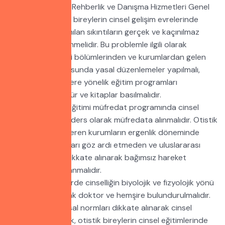
M.E.B. Özel Eğitim Rehberlik ve Danışma Hizmetleri Genel
Müdürlüğü otistik bireylerin cinsel gelişim evrelerinde
kurumlarda yaşanılan sıkıntıların gerçek ve kaçınılmaz
olduğunu kabullenmelidir. Bu problemle ilgili olarak
üniversitelerin ilgili bölümlerinden ve kurumlardan gelen
raporlar doğrultusunda yasal düzenlemeler yapılmalı,
kurumlara ve ailelere yönelik eğitim programları
hazırlanmalı, broşür ve kitaplar basılmalıdır.
Otistik çocuklar eğitimi müfredat programında cinsel
eğitim başlıca bir ders olarak müfredata alınmalıdır. Otistik
bireylere eğitim veren kurumların ergenlik döneminde
yaşadıkları sorunları göz ardı etmeden ve uluslararası
uygulamalar da dikkate alınarak bağımsız hareket
edebilmeleri sağlanmalıdır.
Bağımsız OÇEM’lerde cinselliğin biyolojik ve fizyolojik yönü
de dikkate alınarak doktor ve hemşire bulundurulmalıdır.
Ülkemizin toplumsal normları dikkate alınarak cinsel
eğitimle ilgili olarak, otistik bireylerin cinsel eğitimlerinde