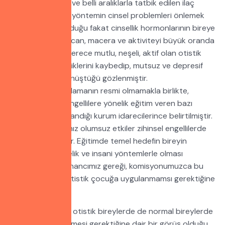
düzeyini düşüren ve belli aralıklarla tatbik edilen ilaç
uygulamasıdır. Bu yöntemin cinsel problemleri önlemek
açısından etkili olduğu fakat cinsellik hormonlarının bireye
kazandırdığı heyecan, macera ve aktiviteyi büyük oranda
düşürdüğü, son derece mutlu, neşeli, aktif olan otistik
bireylerin bu özelliklerini kaybedip, mutsuz ve depresif
bireyler haline dönüştüğü gözlenmiştir.
Ülkemizde b uygulamanın resmi olmamakla birlikte,
yetişkin zihinsel engellilere yönelik eğitim veren bazı
kurumlarda uygulandığı kurum idarecilerince belirtilmiştir.
Yukarıda saydığımız olumsuz etkiler zihinsel engellilerde
de yaşanmaktadır. Eğitimde temel hedefin bireyin
mutluluğuna yönelik ve insani yöntemlerle olması
gerektiğine olan inancımız gereği, komisyonumuzca bu
yöntemin hiçbir otistik çocuğa uygulanmamsı gerektiğine
inanıyoruz.
Cinsel ihtiyaçların otistik bireylerde de normal bireylerde
olduğu gibi giderilmesi gerektiğine dair bir görüş olduğu