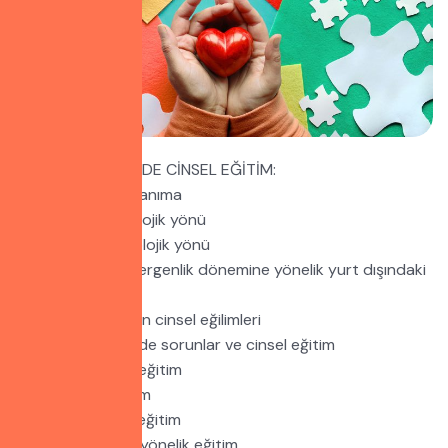
OTİSTİK BİREYLERDE CİNSEL EĞİTİM:
1. Cinsel kimliğini tanıma
2. Cinselliğin fizyolojik yönü
3. Cinselliğin psikolojik yönü
4. Otistik bireyin ergenlik dönemine yönelik yurt dışındaki
uygulamalar
5. Otistik bireylerin cinsel eğilimleri
6. Otistik bireylerde sorunlar ve cinsel eğitim
a- Bireye yönelik eğitim
b- Kurumsal eğitim
c- Aileye yönelik eğitim
d- Yakın çevreye yönelik eğitim