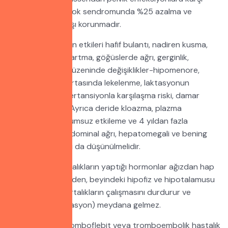
korunma, toksik şok sendromunda %25 azalma ve
osteoporoza karşı korunmadır.
Hapın olumsuz yan etkileri hafif bulantı, nadiren kusma,
baş ağrısı, kiloda artma, göğüslerde ağrı, gerginlik,
dolgunluk, adet düzeninde değişiklikler-hipomenore,
amenore, siklus ortasında lekelenme, laktasyonun
baskılanması, hipertansiyonla karşılaşma riski, damar
tıkanıklığı olabilir. Ayrıca deride kloazma, plazma
insülindüzeyini olumsuz etkileme ve 4 yıldan fazla
kullanıldığında abdominal ağrı, hepatomegali ve bening
hepatik adenomu da düşünülmelidir.
Normalde yumurtalıkların yaptığı hormonlar ağızdan hap
şeklinde verildiğinden, beyindeki hipofiz ve hipotalamusu
etkileyerek yumurtalıkların çalışmasını durdurur ve
yumurtlama(ovulasyon) meydana gelmez.
Haplar gebelik, tromboflebit veya tromboembolik hastalık