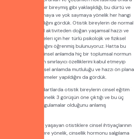
kesinlikle normal bir bireymiş gibi yaklaşıldığı, bu dürtü ve
eğilimlerini bastırmaya ve yok saymaya yönelik her hangi
bir girişimin olmadığını gördük. Otistik bireylerin de normal
bireyler gibi cinsel aktiviteden doğan yaşamsal hazzı ve
mutluluğu alabilmeleri için her türlü psikolojik ve fiziksel
ortamın hazırlandığını öğrenmiş bulunuyoruz. Hatta bu
bireylere yönelikcinsel anlamda hiç bir toplumsal normun
veya dini kuralların sınırlayıcı özelliklerini kabul etmeyip
kurumsal ve bireysel anlamda mutluluğu ve hazzı ön plana
çıkaracak düzenlemeler yapıldığını da gördük.
Uluslararası standartlarda otistik bireylerin cinsel eğitim
ve ihtiyaçlarına yönelik 3 görüşün öne çıktığı ve bu üç
görüşe yönelik uygulamalar olduğunu anlamış
bulunmaktayız.
Ergenlik dönemini yaşayan otistiklere cinsel ihtiyaçlarının
oluştuğu dönemlere yönelik, cinsellik hormonu salgılama