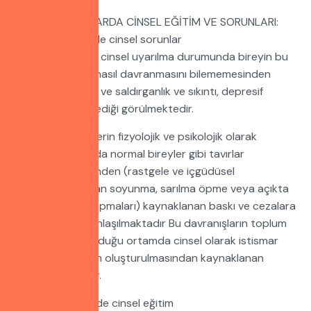
OTİSTİK ÇOCUKLARDA CİNSEL EĞİTİM VE SORUNLARI:
1. Otistik bireylerde cinsel sorunlar
Otistik bireylerde cinsel uyarılma durumunda bireyin bu
uyarıcıya karşılık nasıl davranmasını bilememesinden
kaynaklanan öfke ve saldırganlık ve sıkıntı, depresif
davranışlar sergilediği görülmektedir.
Yine otistik bireylerin fizyolojik ve psikolojik olarak
uyarıldıkları anlarda normal bireyler gibi tavırlar
sergiliyemediklerinden (rastgele ve içgüdüsel
davranışlardanolan soyunma, sarılma öpme veya açıkta
mastürbasyon yapmaları) kaynaklanan baskı ve cezalara
maruz kaldıkları anlaşılmaktadır Bu davranışların toplum
içinde veya bulunduğu ortamda cinsel olarak istismar
edilmelerine zemin oluşturulmasından kaynaklanan
sorunlar da vardır.
2. Otistik bireylerde cinsel eğitim