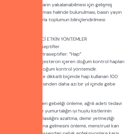
uluslararası normların yakalanabilmesi için gelişmiş
ülkelerle sürekli temas halinde bulunulması, basın yayın
organları aracılığıyla toplumun bilinçlendirilmesi
gerekmektedir.
GEBELİĞİ ÖNLEYİCİ ETKİN YÖNTEMLER
Hormonal Kontraseptifler
Kombine Oral kontraseptifler: ”Hap”
Östrogen ve progesteron içeren doğum kontrol hapları
en etkili ve emin doğum kontrol yöntemidir.
Araştırmalara göre dikkatli biçimde hap kullanan 100
kadından bir tanesinden daha azı bir yıl içinde gebe
kalmaktadır.
Hapın olumlu etkileri gebeliği önleme, ağrılı adeti tedavi
etme, memenin ve yumurtalığın iyi huylu kistlerinin
meydana gelme olasılığını azaltma, demir yetmezliği
anemisinin meydana gelmesini önleme, menstruel kan
kaybını azaltma, assendan pelvik enfeksiyonlara karşı