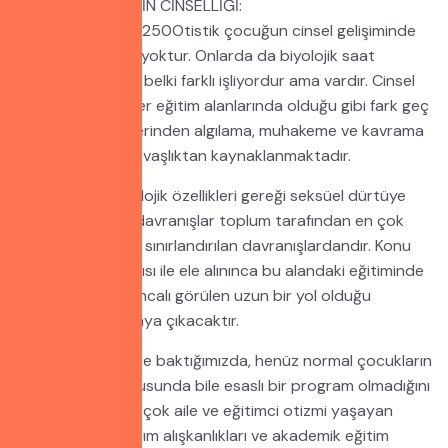
OTİSTİK BİREYLERİN CİNSELLİĞİ:
GenderSymbols_250Otistik çocuğun cinsel gelişiminde
önemli bir farklılık yoktur. Onlarda da biyolojik saat
yaşıtlarına oranla belki farklı işliyordur ama vardır. Cinsel
eğitimded de diğer eğitim alanlarında olduğu gibi fark geç
ve güç öğrenmelerinden algılama, muhakeme ve kavrama
becerilerindeki yavaşlıktan kaynaklanmaktadır.
Tüm insanlar biyolojik özellikleri gereği seksüel dürtüye
sahiptir. Seksüel davranışlar toplum tarafından en çok
baskı altına alınıp, sınırlandırılan davranışlardandır. Konu
böyle bir bakış açısı ile ele alınınca bu alandaki eğitiminde
zorlu ve hala sakıncalı görülen uzun bir yol olduğu
kendiliğinden ortaya çıkacaktır.
Dünya literatürüne baktığımızda, henüz normal çocukların
cinsel eğitimi konusunda bile esaslı bir program olmadığını
görmekteyiz. Pek çok aile ve eğitimci otizmi yaşayan
çocukların öz bakım alışkanlıkları ve akademik eğitim