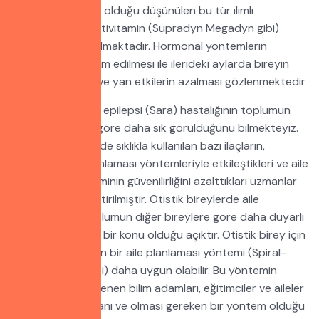
eksikliklerine bağlı olduğu düşünülen bu tür ılımlı
depresyonda multivitamin (Supradyn Megadyn gibi)
takviyesi yararlı olmaktadır. Hormonal yöntemlerin
kullanılmaya devam edilmesi ile ilerideki aylarda bireyin
yönteme uyumu ve yan etkilerin azalması gözlenmektedir
Otistik bireylerde epilepsi (Sara) hastalığının toplumun
diğer bireylerine göre daha sık görüldüğünü bilmekteyiz.
Epilepsi tedavisinde sıklıkla kullanılan bazı ilaçların,
hormonal aile planlaması yöntemleriyle etkileştikleri ve aile
planlaması yönteminin güvenilirliğini azalttıkları uzmanlar
tarafından dile getirilmiştir. Otistik bireylerde aile
planlamasının toplumun diğer bireylere göre daha duyarlı
olunması gereken bir konu olduğu açıktır. Otistik birey için
hormonal olmayan bir aile planlaması yöntemi (Spiral-
Rahim İçi Araç gibi) daha uygun olabilir. Bu yöntemin
bütün otizmle ilgilenen bilim adamları, eğitimciler ve aileler
tarafından en insani ve olması gereken bir yöntem olduğu