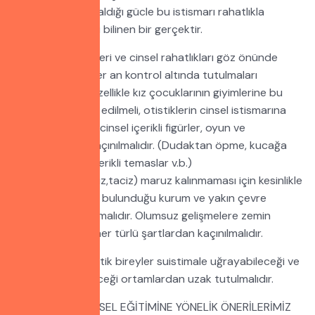
edememesinden aldığı gücle bu istismarı rahatlıkla
gerçekleştirdikleri bilinen bir gerçektir.
çocukların özellikleri ve cinsel rahatlıkları göz önünde
bulundurularak her an kontrol altında tutulmaları
gerekmektedir. Özellikle kız çocuklarının giyimlerine bu
kapsamda dikkat edilmeli, otistiklerin cinsel istismarına
neden olabilecek cinsel içerikli figürler, oyun ve
davranışlardan kaçınılmalıdır. (Dudaktan öpme, kucağa
oturtma, cinsel içerikli temaslar v.b.)
İstismara (tecavüz,taciz) maruz kalınmaması için kesinlikle
çocukların ilişkide bulunduğu kurum ve yakın çevre
kontrol altına alınmalıdır. Olumsuz gelişmelere zemin
hazırlayabilecek her türlü şartlardan kaçınılmalıdır.
Sonuç olarak otistik bireyler suistimale uğrayabileceği ve
kontrol edilemiyeceği ortamlardan uzak tutulmalıdır.
OTİSTİKLERİN CİNSEL EĞİTİMİNE YÖNELİK ÖNERİLERİMİZ