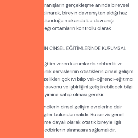
Yine bu cinsel davranışların gerçekleşme anında bireysel
özellikler dikkate alınarak, bireyin davranıştan aldığı haz
engellenmeden bulunduğu mekanda bu davranışı
gerçekleştirebileceği ortamların kontrollü olarak
oluşturulmasıdır.
OTİSTİK BİREYLERİN CİNSEL EĞİTİMLERİNDE KURUMSAL
ÇALIŞMALAR
Otistik bireylere eğitim veren kurumlarda rehberlik ve
psikolojik danışmanlık servislerinin otistiklerin cinsel gelişim
süreçlerine dair özellikleri çok iyi bilip veli-öğrenci-eğitimci
arasındaki koordinasyonu ve işbirliğini geliştirebilecek bilgi
birikimine ve deneyimine sahip olması gerekir.
İlgili servisler öğrencilerin cinsel gelişim evrelerine dair
sağlıklı kayıt ve bilgiler bulundurmalıdır. Bu servis genel
olarak cinsel gelişime dayalı olarak otistik bireyle ilgili
kişileri hazırlayıcı tedbirlerin alınmasını sağlamalıdır.