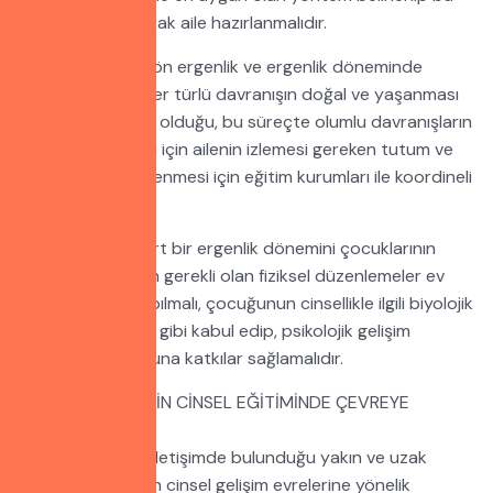
yöntemle ilgili olarak aile hazırlanmalıdır.
Otistik bireylerin ön ergenlik ve ergenlik döneminde
gerçekleştirdiği her türlü davranışın doğal ve yaşanması
gereken bir süreç olduğu, bu süreçte olumlu davranışların
gerçekleşebilmesi için ailenin izlemesi gereken tutum ve
yöntemlerin belirlenmesi için eğitim kurumları ile koordineli
olmaları gerekir.
Sağlıklı ve standart bir ergenlik dönemini çocuklarının
yaşayabilmesi için gerekli olan fiziksel düzenlemeler ev
ortamında da yapılmalı, çocuğunun cinsellikle ilgili biyolojik
yönünü normaller gibi kabul edip, psikolojik gelişim
sürecinde çocuğuna katkılar sağlamalıdır.
OTİSTİK BİREYLERİN CİNSEL EĞİTİMİNDE ÇEVREYE
YÖNELİK EĞİTİM
Otistik bireylerin iletişimde bulunduğu yakın ve uzak
çevresi otistiklerin cinsel gelişim evrelerine yönelik