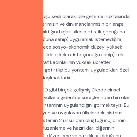
durumundayız.
Ülkemizde bu görüşü sesli olarak dile getirme noktasında,
toplumsal değerlerimizin ve dini inançlarımızın bir engel
olarak önümüze çıktığını hiçbir ailenin otistik çocuğuna
(özellikle kız çocuğuna sahip) uygulamak istemediğini
görmekteyiz. Sadece sosyo-ekonomik düzeyi yüksek
bazı ailelerde (özellikle erkek otistik çocuğa sahip) tele-
kız ve benzeri hayat kadınlarının yüksek ücretler
karşılığında evlere getirtilip bu yöntemi uyguladıkları özel
beyanlarından anlaşılmaktadır.
Yine Avrupa ve ABD gibi birçok gelişmiş ülkede cinsel
ihtiyaçların doğal yollarla giderilme süreçlerinden biri olan
mastürbasyon yönteminin uygulandığını görmekteyiz. Bu
yöntemi benimseyen ve uygulayan ülkelerdeki sistemi
incelediğimizde sistemin 2 unsurdan oluştuğunu, birinin
ailenin yapacağı düzenleme ve hazırlıklar, diğerinin
kurumun yapacağı düzenleme ve hazırlıklar olduğunu