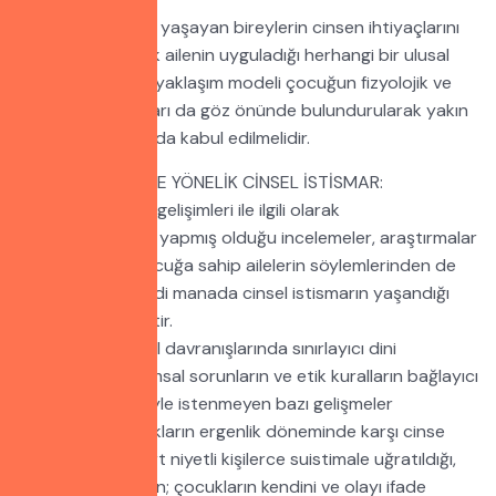
Ergenlik dönemini yaşayan bireylerin cinsen ihtiyaçlarını
gidermeye yönelik ailenin uyguladığı herhangi bir ulusal
veya uluslararası yaklaşım modeli çocuğun fizyolojik ve
psikolojik ihtiyaçları da göz önünde bulundurularak yakın
çevre tarafından da kabul edilmelidir.
OTİSTİK BİREYLERE YÖNELİK CİNSEL İSTİSMAR:
Otistiklerin cinsel gelişimleri ile ilgili olarak
komisyonumuzun yapmış olduğu incelemeler, araştırmalar
ve bazı otistik çocuğa sahip ailelerin söylemlerinden de
anlaşıldığı gibi ciddi manada cinsel istismarın yaşandığı
bilinen bir gerçektir.
Bu bireylerincinsel davranışlarında sınırlayıcı dini
değerlerin, toplumsal sorunların ve etik kuralların bağlayıcı
olmaması sebebiyle istenmeyen bazı gelişmeler
olmaktadır. Çocukların ergenlik döneminde karşı cinse
olan arzularının art niyetli kişilerce suistimale uğratıldığı,
özellikle bu kişilerin; çocukların kendini ve olayı ifade