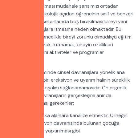
ilgili bir davranış olması müdahale şansımızı ortadan
kaldırmaktadır. Psikolojik açıdan öğrencinin sınıf ve benzeri
ortamlarda bireysel anlamda boş bırakılması bireyi yeni
arayış ve davranışlara itmesine neden olmaktadır. Bu
nedenle eğitimci öncelikle bireyi zorunlu olmadıkça eğitim
aktivitelerinden uzak tutmamalı, bireyin özellikleri
doğrultusunda yeni aktiviteler ve programlar
üretebilmelidir.
Ön ergenlik döneminde cinsel davranışlara yönelik ana
davranışlarından biri ereksiyon ve uyarım halinin süreklilik
arzetmesi ve bir boşalım sağlanamamasıdır. Ön ergenlik
döneminde bu davranışların gerçekleşimi anında
eğitimcinin yapması gerekenler:
Bireyin algısını başka alanlara kanalize etmektir. Örneğin
yoğun mastürbasyon davranışında bulunan çocuğa
müzikli bir çalışma yaptırılması gibi.