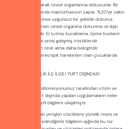
Otistikler genel olarak cinsel organlarına dokunurlar. Bir
kısmı herkesin önünde mastürbasyon yapar. %20’ye yakın
bir kısmı da karşı cinse uygunsuz bir şekilde dokunur.
Bazıları da karşı cinsin cinsel organına dokunma ve ilişki
kurma eğilimindedir. El tutma, kucaklama, öpme bunların
içindedir. Konuşma yetisi gelişmiş otistiklerde
mastürbasyondan zevk alma daha belirgindir.
Mastürbasyon stereotipik hareketleri olan çocuklarda
daha sık görülür.
OTİZM VE CİNSELLİK İLE İLGİLİ YURT DIŞINDAKİ
UYGULAMALAR
autism-awarenessKomisyonumuz tarafından otizm ve
cinsellik ile ilgili yurt dışında yapılan uygulamaların neler
olduğuna dair çeşitli bilgilere ulaşılmıştır.
ABD ve Avrupa’daki yetişkin otistiklere yönelik resmi ve
özel kurumlardan edindiğimiz bilgilerin ışığında bu tür
bireylerin cinsel sorunları ve çözümleri noktasında onlara