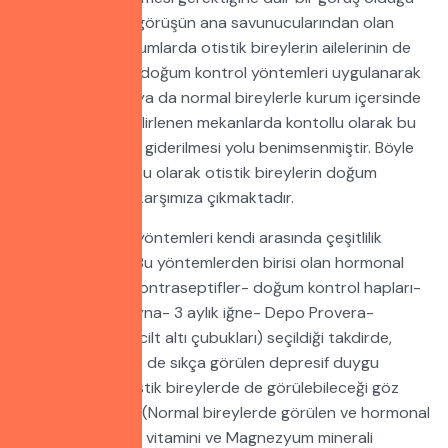
bilinmektedir. Bu görüşün ana savunucularından olan
Almanya’daki kurumlarda otistik bireylerin ailelerinin de
onayı alınarak ve doğum kontrol yöntemleri uygulanarak
karşı cins otistik ya da normal bireylerle kurum içersinde
veya önceden belirlenen mekanlarda kontollu olarak bu
fizyolojik ihtiyacın giderilmesi yolu benimsenmiştir. Böyle
bir pratiğin sonucu olarak otistik bireylerin doğum
kontrolü konusu karşımıza çıkmaktadır.
Doğum kontrolü yöntemleri kendi arasında çeşitlilik
göstermektedir. Bu yöntemlerden birisi olan hormonal
yöntemler (Oral kontraseptifler- doğum kontrol hapları-
aylık iğne- Mesigyna- 3 aylık iğne- Depo Provera-
Norplant denilen cilt altı çubukları) seçildiği takdirde,
normal bireylerde de sıkça görülen depresif duygu
değişimlerinin otistik bireylerde de görülebileceği göz
önüne alınmalıdır. (Normal bireylerde görülen ve hormonal
dalgalanmaya, B6 vitamini ve Magnezyum minerali