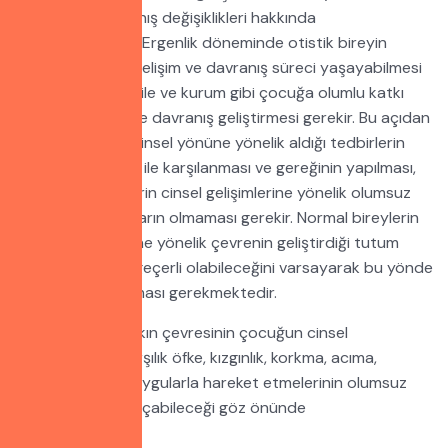
yaşadıkları davranış değişiklikleri hakkında
bilgilendirilmelidir. Ergenlik döneminde otistik bireyin
sağlıklı bir cinsel gelişim ve davranış süreci yaşayabilmesi
için çevrenin de aile ve kurum gibi çocuğa olumlu katkı
yapacak tutum ve davranış geliştirmesi gerekir. Bu açıdan
ailenin çocuğun cinsel yönüne yönelik aldığı tedbirlerin
çevrede de saygı ile karşılanması ve gereğinin yapılması,
kesinlikle otistiklerin cinsel gelişimlerine yönelik olumsuz
tavır ve davranışların olmaması gerekir. Normal bireylerin
cinsel aktivitelerine yönelik çevrenin geliştirdiği tutum
otistikler için de geçerli olabileceğini varsayarak bu yönde
istikrarlı davranılması gerekmektedir.
Otistik bireyin yakın çevresinin çocuğun cinsel
davranışlarına karşılık öfke, kızgınlık, korkma, acıma,
merhamet gibi duygularla hareket etmelerinin olumsuz
davranışlara yol açabileceği göz önünde
bulundurulmalıdır.