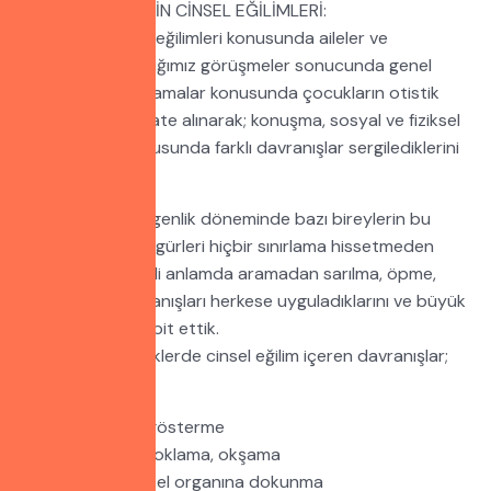
OTİSTİK BİREYLERİN CİNSEL EĞİLİMLERİ:
Otistiklerin cinsel eğilimleri konusunda aileler ve
eğitimcilerle yaptığımız görüşmeler sonucunda genel
olrak cinsel uygulamalar konusunda çocukların otistik
seviyeleri de dikkate alınarak; konuşma, sosyal ve fiziksel
özellikleri doğrultusunda farklı davranışlar sergilediklerini
gözlemledik.
Marjinal olarak ergenlik döneminde bazı bireylerin bu
dönemde cinsel figürleri hiçbir sınırlama hissetmeden
karşı cinsi de ciddi anlamda aramadan sarılma, öpme,
okşama gibi davranışları herkese uyguladıklarını ve büyük
haz aldıklarını tespit ettik.
Genel olark otistiklerde cinsel eğilim içeren davranışlar;
• Mastürbasyon
• Cinsel organını gösterme
• Sarılma, öpme, koklama, okşama
• Başkalarının cinsel organına dokunma